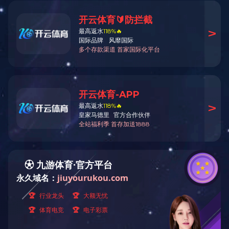
公司简介
公司资质
首页
关于多宝登录入口_多宝(中国)
主要客户