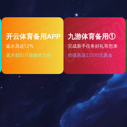
；与中石油、中石化、中海油、中国中化、中国华能、中国铝业
终坚守“一切为了客户,一切源于创新”的经营理念;使更多工业企
宝登录入口_多宝(中国)愿景。
优秀供应商奖”、2019年舍弗勒大中华区工业多宝登录入口_多宝(
勒“年度卓越业务发展”、2025年舍弗勒“卓越进步奖”等众多奖项。