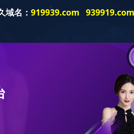
新闻中心
多宝登录入口_多宝(中国)
技术