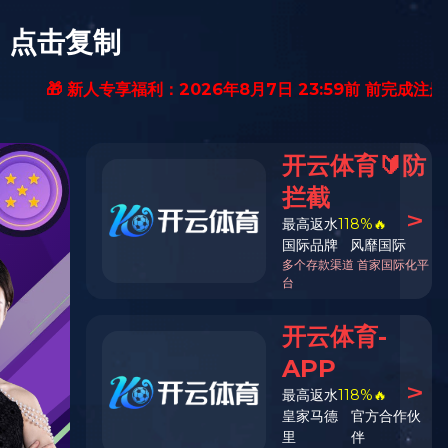
服务
人才招聘
联系我们