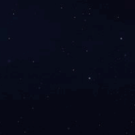
联系方式
多宝登录入口_多宝(中国)科技总部
地址 ：
北京市大兴区西红门宏业路
9号院嘉悦广场8号楼603室
总机电话 ：
010-80255885
关于我们
官方公众号
官方抖音